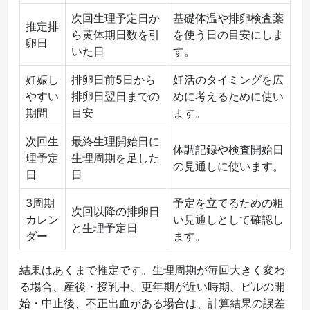
次回生理予定日か
基礎体温や排卵検査薬
推定排
ら黄体期日数を引
を使う日の目安にしま
卵日
いた日
す。
妊娠し
排卵日前5日から
妊活のタイミングを広
やすい
排卵日翌日までの
めに考えるために使い
期間
目安
ます。
次回生
最終生理開始日に
体調記録や検査開始日
理予定
生理周期を足した
の見通しに使います。
日
日
3周期
予定を立てるための粗
次回以降の排卵日
カレン
い見通しとして確認し
と生理予定日
ダー
ます。
結果はあくまで推定です。生理周期が毎回大きく変わ
る場合、産後・授乳中、更年期が近い時期、ピルの開
始・中止後、不正出血がある場合は、計算結果の誤差