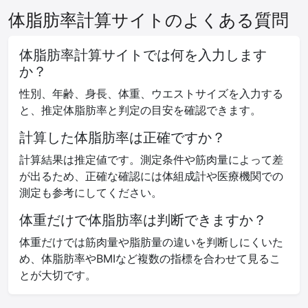
体脂肪率計算サイトのよくある質問
体脂肪率計算サイトでは何を入力します
か？
性別、年齢、身長、体重、ウエストサイズを入力する
と、推定体脂肪率と判定の目安を確認できます。
計算した体脂肪率は正確ですか？
計算結果は推定値です。測定条件や筋肉量によって差
が出るため、正確な確認には体組成計や医療機関での
測定も参考にしてください。
体重だけで体脂肪率は判断できますか？
体重だけでは筋肉量や脂肪量の違いを判断しにくいた
め、体脂肪率やBMIなど複数の指標を合わせて見るこ
とが大切です。