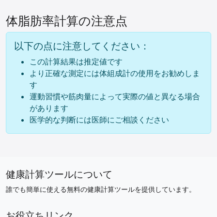
体脂肪率計算の注意点
以下の点に注意してください：
この計算結果は推定値です
より正確な測定には体組成計の使用をお勧めしま
す
運動習慣や筋肉量によって実際の値と異なる場合
があります
医学的な判断には医師にご相談ください
健康計算ツールについて
誰でも簡単に使える無料の健康計算ツールを提供しています。
お役立ちリンク